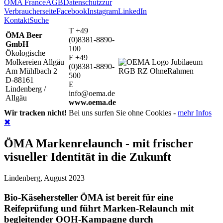
ÖMA France
AGB
Datenschutz
zur
Verbraucherseite
Facebook
Instagram
LinkedIn
Kontakt
Suche
T +49
ÖMA Beer
(0)8381-8890-
GmbH
100
Ökologische
F +49
Molkereien Allgäu
(0)8381-8890-
Am Mühlbach 2
500
D-88161
E
Lindenberg /
info@oema.de
Allgäu
www.oema.de
Wir tracken nicht!
Bei uns surfen Sie ohne Cookies -
mehr Infos
✖
ÖMA Markenrelaunch - mit frischer
visueller Identität in die Zukunft
Lindenberg, August 2023
Bio-Käsehersteller ÖMA ist bereit für eine
Reifeprüfung und führt Marken-Relaunch mit
begleitender OOH-Kampagne durch