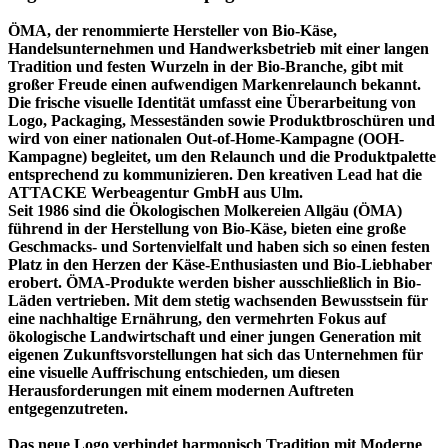
ÖMA, der renommierte Hersteller von Bio-Käse,
Handelsunternehmen und Handwerksbetrieb mit einer langen
Tradition und festen Wurzeln in der Bio-Branche, gibt mit
großer Freude einen aufwendigen Markenrelaunch bekannt.
Die frische visuelle Identität umfasst eine Überarbeitung von
Logo, Packaging, Messeständen sowie Produktbroschüren und
wird von einer nationalen Out-of-Home-Kampagne (OOH-
Kampagne) begleitet, um den Relaunch und die Produktpalette
entsprechend zu kommunizieren. Den kreativen Lead hat die
ATTACKE Werbeagentur GmbH aus Ulm.
Seit 1986 sind die Ökologischen Molkereien Allgäu (ÖMA)
führend in der Herstellung von Bio-Käse, bieten eine große
Geschmacks- und Sortenvielfalt und haben sich so einen festen
Platz in den Herzen der Käse-Enthusiasten und Bio-Liebhaber
erobert. ÖMA-Produkte werden bisher ausschließlich in Bio-
Läden vertrieben. Mit dem stetig wachsenden Bewusstsein für
eine nachhaltige Ernährung, den vermehrten Fokus auf
ökologische Landwirtschaft und einer jungen Generation mit
eigenen Zukunftsvorstellungen hat sich das Unternehmen für
eine visuelle Auffrischung entschieden, um diesen
Herausforderungen mit einem modernen Auftreten
entgegenzutreten.
Das neue Logo verbindet harmonisch Tradition mit Moderne