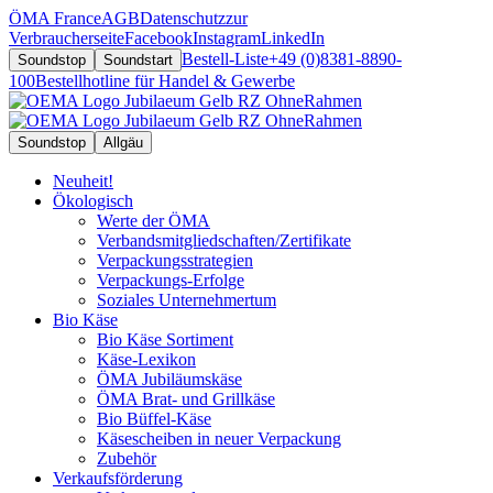
ÖMA France
AGB
Datenschutz
zur
Verbraucherseite
Facebook
Instagram
LinkedIn
Bestell-Liste
+49 (0)8381-8890-
Soundstop
Soundstart
100
Bestellhotline für Handel & Gewerbe
Soundstop
Allgäu
Neuheit!
Ökologisch
Werte der ÖMA
Verbandsmitgliedschaften/Zertifikate
Verpackungsstrategien
Verpackungs-Erfolge
Soziales Unternehmertum
Bio Käse
Bio Käse Sortiment
Käse-Lexikon
ÖMA Jubiläumskäse
ÖMA Brat- und Grillkäse
Bio Büffel-Käse
Käsescheiben in neuer Verpackung
Zubehör
Verkaufsförderung