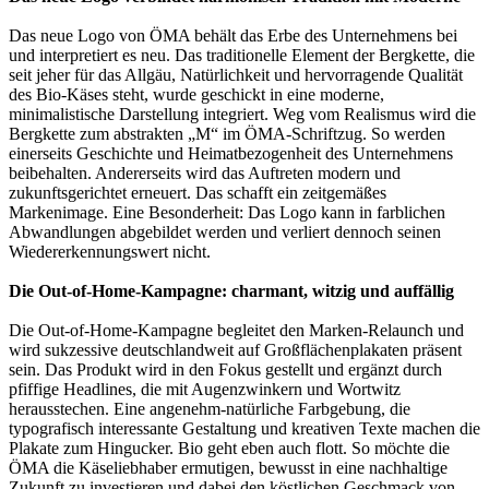
Das neue Logo von ÖMA behält das Erbe des Unternehmens bei
und interpretiert es neu. Das traditionelle Element der Bergkette, die
seit jeher für das Allgäu, Natürlichkeit und hervorragende Qualität
des Bio-Käses steht, wurde geschickt in eine moderne,
minimalistische Darstellung integriert. Weg vom Realismus wird die
Bergkette zum abstrakten „M“ im ÖMA-Schriftzug. So werden
einerseits Geschichte und Heimatbezogenheit des Unternehmens
beibehalten. Andererseits wird das Auftreten modern und
zukunftsgerichtet erneuert. Das schafft ein zeitgemäßes
Markenimage. Eine Besonderheit: Das Logo kann in farblichen
Abwandlungen abgebildet werden und verliert dennoch seinen
Wiedererkennungswert nicht.
Die Out-of-Home-Kampagne: charmant, witzig und auffällig
Die Out-of-Home-Kampagne begleitet den Marken-Relaunch und
wird sukzessive deutschlandweit auf Großflächenplakaten präsent
sein. Das Produkt wird in den Fokus gestellt und ergänzt durch
pfiffige Headlines, die mit Augenzwinkern und Wortwitz
herausstechen. Eine angenehm-natürliche Farbgebung, die
typografisch interessante Gestaltung und kreativen Texte machen die
Plakate zum Hingucker. Bio geht eben auch flott. So möchte die
ÖMA die Käseliebhaber ermutigen, bewusst in eine nachhaltige
Zukunft zu investieren und dabei den köstlichen Geschmack von