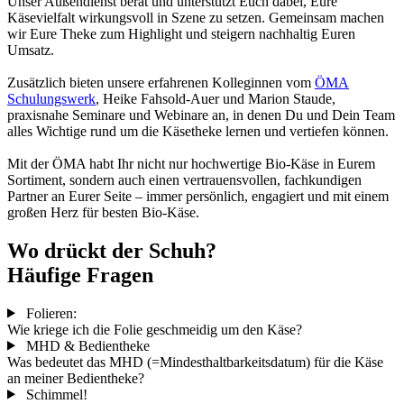
Unser Außendienst berät und unterstützt Euch dabei, Eure
Käsevielfalt wirkungsvoll in Szene zu setzen. Gemeinsam machen
wir Eure Theke zum Highlight und steigern nachhaltig Euren
Umsatz.
Zusätzlich bieten unsere erfahrenen Kolleginnen vom
ÖMA
Schulungswerk
, Heike Fahsold-Auer und Marion Staude,
praxisnahe Seminare und Webinare an, in denen Du und Dein Team
alles Wichtige rund um die Käsetheke lernen und vertiefen können.
Mit der ÖMA habt Ihr nicht nur hochwertige Bio-Käse in Eurem
Sortiment, sondern auch einen vertrauensvollen, fachkundigen
Partner an Eurer Seite – immer persönlich, engagiert und mit einem
großen Herz für besten Bio-Käse.
Wo drückt der Schuh?
Häufige Fragen
Folieren:
Wie kriege ich die Folie geschmeidig um den Käse?
MHD & Bedientheke
Was bedeutet das MHD (=Mindesthaltbarkeitsdatum) für die Käse
an meiner Bedientheke?
Schimmel!