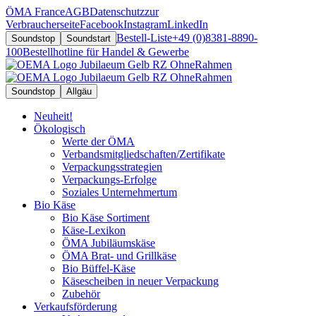
ÖMA France
AGB
Datenschutz
zur
Verbraucherseite
Facebook
Instagram
LinkedIn
Bestell-Liste
+49 (0)8381-8890-
Soundstop
Soundstart
100
Bestellhotline für Handel & Gewerbe
Soundstop
Allgäu
Neuheit!
Ökologisch
Werte der ÖMA
Verbandsmitgliedschaften/Zertifikate
Verpackungsstrategien
Verpackungs-Erfolge
Soziales Unternehmertum
Bio Käse
Bio Käse Sortiment
Käse-Lexikon
ÖMA Jubiläumskäse
ÖMA Brat- und Grillkäse
Bio Büffel-Käse
Käsescheiben in neuer Verpackung
Zubehör
Verkaufsförderung