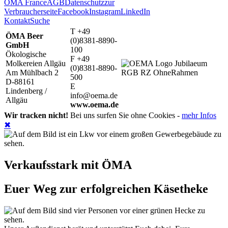
ÖMA France
AGB
Datenschutz
zur
Verbraucherseite
Facebook
Instagram
LinkedIn
Kontakt
Suche
T +49
ÖMA Beer
(0)8381-8890-
GmbH
100
Ökologische
F +49
Molkereien Allgäu
(0)8381-8890-
Am Mühlbach 2
500
D-88161
E
Lindenberg /
info@oema.de
Allgäu
www.oema.de
Wir tracken nicht!
Bei uns surfen Sie ohne Cookies -
mehr Infos
✖
Verkaufsstark mit ÖMA
Euer Weg zur erfolgreichen Käsetheke