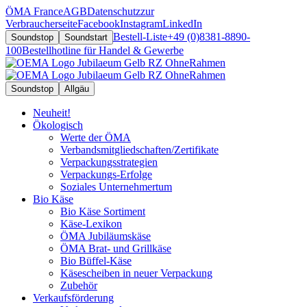
ÖMA France
AGB
Datenschutz
zur
Verbraucherseite
Facebook
Instagram
LinkedIn
Bestell-Liste
+49 (0)8381-8890-
Soundstop
Soundstart
100
Bestellhotline für Handel & Gewerbe
Soundstop
Allgäu
Neuheit!
Ökologisch
Werte der ÖMA
Verbandsmitgliedschaften/Zertifikate
Verpackungsstrategien
Verpackungs-Erfolge
Soziales Unternehmertum
Bio Käse
Bio Käse Sortiment
Käse-Lexikon
ÖMA Jubiläumskäse
ÖMA Brat- und Grillkäse
Bio Büffel-Käse
Käsescheiben in neuer Verpackung
Zubehör
Verkaufsförderung