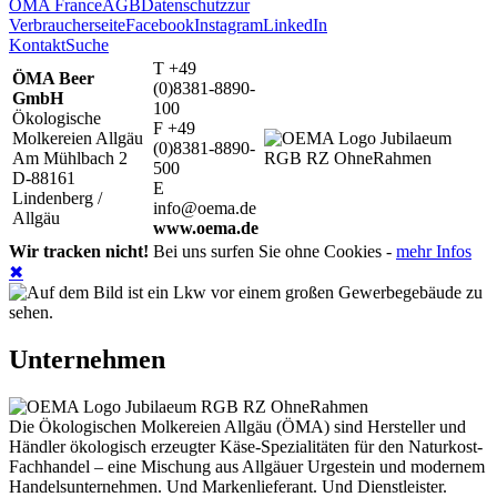
ÖMA France
AGB
Datenschutz
zur
Verbraucherseite
Facebook
Instagram
LinkedIn
Kontakt
Suche
T +49
ÖMA Beer
(0)8381-8890-
GmbH
100
Ökologische
F +49
Molkereien Allgäu
(0)8381-8890-
Am Mühlbach 2
500
D-88161
E
Lindenberg /
info@oema.de
Allgäu
www.oema.de
Wir tracken nicht!
Bei uns surfen Sie ohne Cookies -
mehr Infos
✖
Unternehmen
Die Ökologischen Molkereien Allgäu (ÖMA) sind Hersteller und
Händler ökologisch erzeugter Käse-Spezialitäten für den Naturkost-
Fachhandel – eine Mischung aus Allgäuer Urgestein und modernem
Handelsunternehmen. Und Markenlieferant. Und Dienstleister.