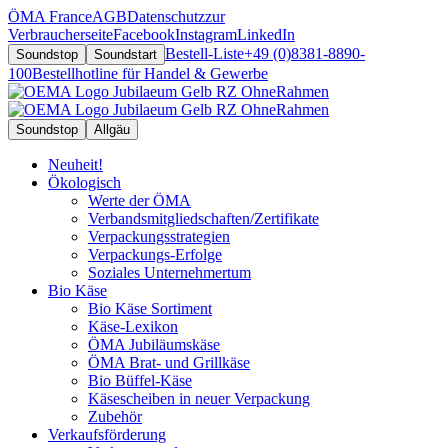
ÖMA France
AGB
Datenschutz
zur
Verbraucherseite
Facebook
Instagram
LinkedIn
Bestell-Liste
+49 (0)8381-8890-
Soundstop
Soundstart
100
Bestellhotline für Handel & Gewerbe
Soundstop
Allgäu
Neuheit!
Ökologisch
Werte der ÖMA
Verbandsmitgliedschaften/Zertifikate
Verpackungsstrategien
Verpackungs-Erfolge
Soziales Unternehmertum
Bio Käse
Bio Käse Sortiment
Käse-Lexikon
ÖMA Jubiläumskäse
ÖMA Brat- und Grillkäse
Bio Büffel-Käse
Käsescheiben in neuer Verpackung
Zubehör
Verkaufsförderung