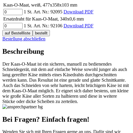
Kaas-O-Maat, weiß, 477x358x103 mm
1 St.
Art. Nr.:
92095
Download PDF
Ersatzdraht für Kaas-O-Maat, 340x0,6 mm
1 St.
Art. Nr.:
92106
Download PDF
auf Bestellliste
bestellt
Bestellung abschließen
Beschreibung
Der Kaas-O-Maat ist ein sicheres, manuell zu bedienendes
Schneidegerät, mit dem auf einfache Weise sowohl junger als auch
lang gereifter Käse mittels eines Käsedrahts durchgeschnitten
werden kann. Das Resultat ist eine gerade und glatte Schnittkante.
Auch das Schneiden von sehr hartem, leicht brüchigem Käse ist mit
dem Kaas-O-Maat möglich. Er eignet sich daher bestens, um kleine
wie große Käse aller Sorten zu halbieren und diese in weitere
Stücke oder dicke Scheiben zu zerteilen.
Bei Fragen? Einfach fragen!
Wenden Sie sich mit Ihren Fragen gerne an uns. Dafür sind wir