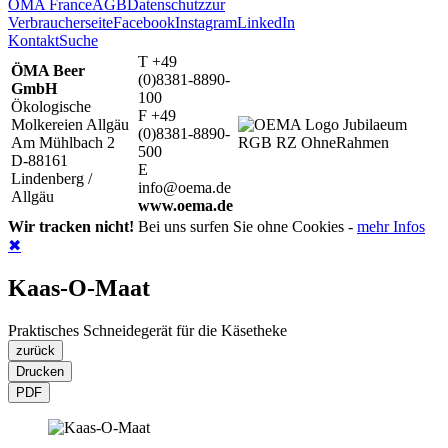
ÖMA France
AGB
Datenschutz
zur
Verbraucherseite
Facebook
Instagram
LinkedIn
Kontakt
Suche
T +49
ÖMA Beer
(0)8381-8890-
GmbH
100
Ökologische
F +49
Molkereien Allgäu
(0)8381-8890-
Am Mühlbach 2
500
D-88161
E
Lindenberg /
info@oema.de
Allgäu
www.oema.de
Wir tracken nicht!
Bei uns surfen Sie ohne Cookies -
mehr Infos
✖
Kaas-O-Maat
Praktisches Schneidegerät für die Käsetheke
zurück
Drucken
PDF