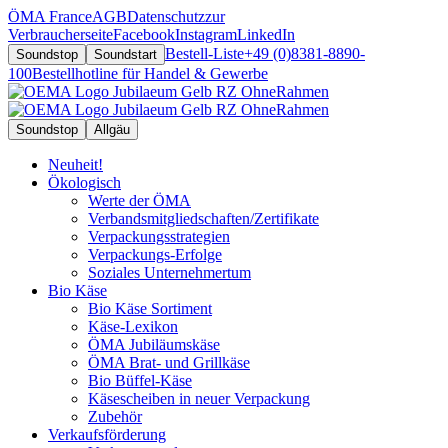
ÖMA France
AGB
Datenschutz
zur
Verbraucherseite
Facebook
Instagram
LinkedIn
Bestell-Liste
+49 (0)8381-8890-
Soundstop
Soundstart
100
Bestellhotline für Handel & Gewerbe
Soundstop
Allgäu
Neuheit!
Ökologisch
Werte der ÖMA
Verbandsmitgliedschaften/Zertifikate
Verpackungsstrategien
Verpackungs-Erfolge
Soziales Unternehmertum
Bio Käse
Bio Käse Sortiment
Käse-Lexikon
ÖMA Jubiläumskäse
ÖMA Brat- und Grillkäse
Bio Büffel-Käse
Käsescheiben in neuer Verpackung
Zubehör
Verkaufsförderung