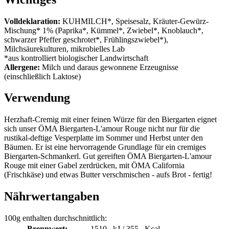
Volldeklaration:
KUHMILCH*, Speisesalz, Kräuter-Gewürz-
Mischung* 1% (Paprika*, Kümmel*, Zwiebel*, Knoblauch*,
schwarzer Pfeffer geschrotet*, Frühlingszwiebel*),
Milchsäurekulturen, mikrobielles Lab
*aus kontrolliert biologischer Landwirtschaft
Allergene:
Milch und daraus gewonnene Erzeugnisse
(einschließlich Laktose)
Verwendung
Herzhaft-Cremig mit einer feinen Würze für den Biergarten eignet
sich unser ÖMA Biergarten-L'amour Rouge nicht nur für die
rustikal-deftige Vesperplatte im Sommer und Herbst unter den
Bäumen. Er ist eine hervorragende Grundlage für ein cremiges
Biergarten-Schmankerl. Gut gereiften ÖMA Biergarten-L'amour
Rouge mit einer Gabel zerdrücken, mit ÖMA California
(Frischkäse) und etwas Butter verschmischen - aufs Brot - fertig!
Nährwertangaben
100g enthalten durchschnittlich:
Brennwert:
1510 kJ / 355 Kcal