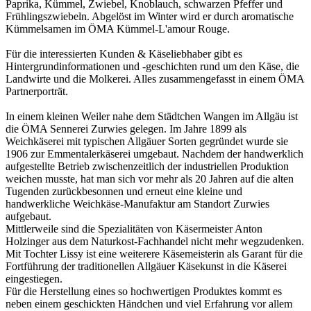
Paprika, Kümmel, Zwiebel, Knoblauch, schwarzen Pfeffer und
Frühlingszwiebeln. Abgelöst im Winter wird er durch aromatische
Kümmelsamen im ÖMA Kümmel-L'amour Rouge.
Für die interessierten Kunden & Käseliebhaber gibt es
Hintergrundinformationen und -geschichten rund um den Käse, die
Landwirte und die Molkerei. Alles zusammengefasst in einem ÖMA
Partnerporträt.
In einem kleinen Weiler nahe dem Städtchen Wangen im Allgäu ist
die ÖMA Sennerei Zurwies gelegen. Im Jahre 1899 als
Weichkäserei mit typischen Allgäuer Sorten gegründet wurde sie
1906 zur Emmentalerkäserei umgebaut. Nachdem der handwerklich
aufgestellte Betrieb zwischenzeitlich der industriellen Produktion
weichen musste, hat man sich vor mehr als 20 Jahren auf die alten
Tugenden zurückbesonnen und erneut eine kleine und
handwerkliche Weichkäse-Manufaktur am Standort Zurwies
aufgebaut.
Mittlerweile sind die Spezialitäten von Käsermeister Anton
Holzinger aus dem Naturkost-Fachhandel nicht mehr wegzudenken.
Mit Tochter Lissy ist eine weiterere Käsemeisterin als Garant für die
Fortführung der traditionellen Allgäuer Käsekunst in die Käserei
eingestiegen.
Für die Herstellung eines so hochwertigen Produktes kommt es
neben einem geschickten Händchen und viel Erfahrung vor allem