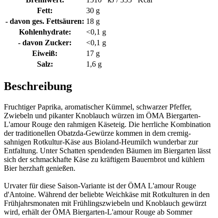
Fett:
30 g
- davon ges. Fettsäuren:
18 g
Kohlenhydrate:
<0,1 g
- davon Zucker:
<0,1 g
Eiweiß:
17 g
Salz:
1,6 g
Beschreibung
Fruchtiger Paprika, aromatischer Kümmel, schwarzer Pfeffer,
Zwiebeln und pikanter Knoblauch würzen im ÖMA Biergarten-
L'amour Rouge den rahmigen Käseteig. Die herrliche Kombination
der traditionellen Obatzda-Gewürze kommen in dem cremig-
sahnigen Rotkultur-Käse aus Bioland-Heumilch wunderbar zur
Entfaltung. Unter Schatten spendenden Bäumen im Biergarten lässt
sich der schmackhafte Käse zu kräftigem Bauernbrot und kühlem
Bier herzhaft genießen.
Urvater für diese Saison-Variante ist der ÖMA L'amour Rouge
d'Antoine. Während der beliebte Weichkäse mit Rotkulturen in den
Frühjahrsmonaten mit Frühlingszwiebeln und Knoblauch gewürzt
wird, erhält der ÖMA Biergarten-L'amour Rouge ab Sommer