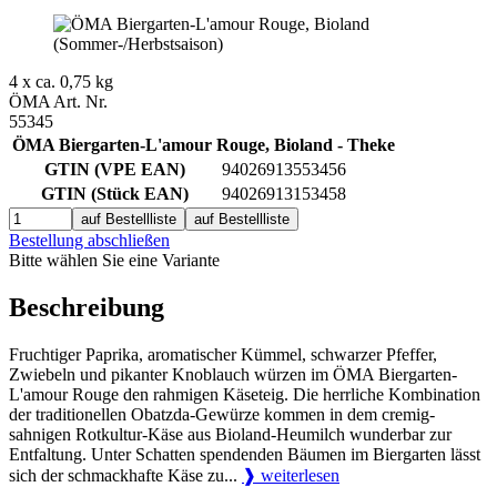
4 x ca. 0,75 kg
ÖMA Art. Nr.
55345
ÖMA Biergarten-L'amour Rouge, Bioland - Theke
GTIN (VPE EAN)
94026913553456
GTIN (Stück EAN)
94026913153458
auf Bestellliste
auf Bestellliste
Bestellung abschließen
Bitte wählen Sie eine Variante
Beschreibung
Fruchtiger Paprika, aromatischer Kümmel, schwarzer Pfeffer,
Zwiebeln und pikanter Knoblauch würzen im ÖMA Biergarten-
L'amour Rouge den rahmigen Käseteig. Die herrliche Kombination
der traditionellen Obatzda-Gewürze kommen in dem cremig-
sahnigen Rotkultur-Käse aus Bioland-Heumilch wunderbar zur
Entfaltung. Unter Schatten spendenden Bäumen im Biergarten lässt
sich der schmackhafte Käse zu...
❱ weiterlesen