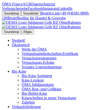
ÖMA France
AGB
Datenschutz
zur
Verbraucherseite
Facebook
Instagram
LinkedIn
Bestell-Liste
+49 (0)8381-8890-
Soundstop
Soundstart
100
Bestellhotline für Handel & Gewerbe
Soundstop
Allgäu
Neuheit!
Ökologisch
Werte der ÖMA
Verbandsmitgliedschaften/Zertifikate
Verpackungsstrategien
Verpackungs-Erfolge
Soziales Unternehmertum
Bio Käse
Bio Käse Sortiment
Käse-Lexikon
ÖMA Jubiläumskäse
ÖMA Brat- und Grillkäse
Bio Büffel-Käse
Käsescheiben in neuer Verpackung
Zubehör
Verkaufsförderung