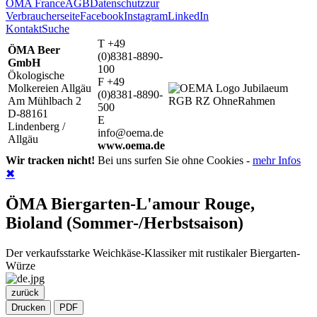
ÖMA France
AGB
Datenschutz
zur
Verbraucherseite
Facebook
Instagram
LinkedIn
Kontakt
Suche
T +49
ÖMA Beer
(0)8381-8890-
GmbH
100
Ökologische
F +49
Molkereien Allgäu
(0)8381-8890-
Am Mühlbach 2
500
D-88161
E
Lindenberg /
info@oema.de
Allgäu
www.oema.de
Wir tracken nicht!
Bei uns surfen Sie ohne Cookies -
mehr Infos
✖
ÖMA Biergarten-L'amour Rouge,
Bioland (Sommer-/Herbstsaison)
Der verkaufsstarke Weichkäse-Klassiker mit rustikaler Biergarten-
Würze
zurück
Drucken
PDF