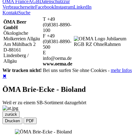
ÖMA France
AGB
Datenschutz
zur
Verbraucherseite
Facebook
Instagram
LinkedIn
Kontakt
Suche
T +49
ÖMA Beer
(0)8381-8890-
GmbH
100
Ökologische
F +49
Molkereien Allgäu
(0)8381-8890-
Am Mühlbach 2
500
D-88161
E
Lindenberg /
info@oema.de
Allgäu
www.oema.de
Wir tracken nicht!
Bei uns surfen Sie ohne Cookies -
mehr Infos
✖
ÖMA Brie-Ecke - Bioland
Weil er zu einem SB-Sortiment dazugehört
zurück
Drucken
PDF