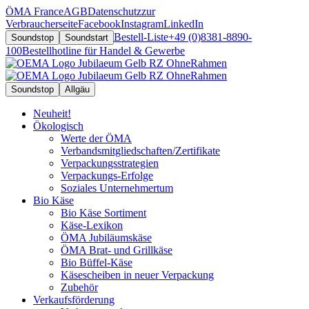
ÖMA France
AGB
Datenschutz
zur
Verbraucherseite
Facebook
Instagram
LinkedIn
Bestell-Liste
+49 (0)8381-8890-
Soundstop
Soundstart
100
Bestellhotline für Handel & Gewerbe
Soundstop
Allgäu
Neuheit!
Ökologisch
Werte der ÖMA
Verbandsmitgliedschaften/Zertifikate
Verpackungsstrategien
Verpackungs-Erfolge
Soziales Unternehmertum
Bio Käse
Bio Käse Sortiment
Käse-Lexikon
ÖMA Jubiläumskäse
ÖMA Brat- und Grillkäse
Bio Büffel-Käse
Käsescheiben in neuer Verpackung
Zubehör
Verkaufsförderung