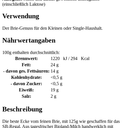
(einschließlich Laktose)
Verwendung
Der Brie-Genuss für den Kleinen oder Single-Haushalt.
Nährwertangaben
100g enthalten durchschnittlich:
Brennwert:
1220 kJ / 294 Kcal
Fett:
24 g
- davon ges. Fettsäuren:
14 g
Kohlenhydrate:
<0,5 g
- davon Zucker:
<0,5 g
Eiweiß:
19 g
Salz:
2 g
Beschreibung
Die beste Ecke vom feinen Brie, mit 125g wie geschaffen für das
SB-Regal. Aus tagesfrischer Bioland-Milch handwerklich mit