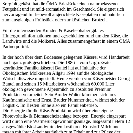
Sorgfalt gekäst, hat die ÖMA Brie-Ecke einen naturbelassenen
Fettgehalt und ist mild-aromatisch im Geschmack. Sie eignet sich
hervorragend für liebevoll angerichtete Käseplatten und natürlich
zum ausgiebigen Frühstück oder zur köstlichen Brotzeit.
Für die interessierten Kunden & Käseliebhaber gibt es
Hintergrundinformationen und -geschichten rund um den Käse, die
Landwirte und die Molkerei. Alles zusammengefasst in einem ÖMA
Partnerporträt.
In der hoch über dem Bodensee gelegenen Käserei wird Handarbeit
noch ganz groß geschrieben. Die 1886 – vom Urgroßvater –
gegründete Familienkäserei Bantel hat auf Initiative der
Ökologischen Molkereien Allgäu 1994 auf die ökologische
Wirtschaftsweise umgestellt. Heute werden von Käsermeister Georg
Bantel und seinen 15 Mitarbeitern wöchentlich 60.000 Liter
ökologisch gewonnene Alpenmilch zu absoluten Premium-
Produkten verarbeitet. Sein Bruder Walter kümmert sich ums
Kaufmännische und Ernst, Bruder Nummer drei, widmet sich der
Logistik. Im Besten Sinne also ein Familienbetrieb.
Die Energie für die Käse-Produktion wird über eine eigene
Photovoltaik- & Biomasseheizanlage bezogen, Energie eingespart
wird durch eine Wärmerückgewinnungsanlage. Insgesamt liefern 12
ausgewählte Bio-Landwirte den kostbaren Rohstoff Milch und
tragen mit ihrer Arbeit tagtäglich zum Erhalt und zur Pflege der