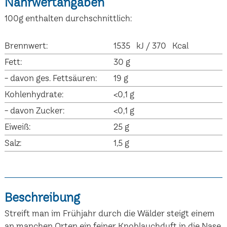
Nährwertangaben
100g enthalten durchschnittlich:
Brennwert:
1535 kJ / 370 Kcal
Fett:
30 g
- davon ges. Fettsäuren:
19 g
Kohlenhydrate:
<0,1 g
- davon Zucker:
<0,1 g
Eiweiß:
25 g
Salz:
1,5 g
Beschreibung
Streift man im Frühjahr durch die Wälder steigt einem
an manchen Orten ein feiner Knoblauchduft in die Nase.