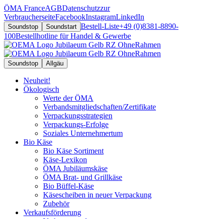
ÖMA France
AGB
Datenschutz
zur
Verbraucherseite
Facebook
Instagram
LinkedIn
Bestell-Liste
+49 (0)8381-8890-
Soundstop
Soundstart
100
Bestellhotline für Handel & Gewerbe
Soundstop
Allgäu
Neuheit!
Ökologisch
Werte der ÖMA
Verbandsmitgliedschaften/Zertifikate
Verpackungsstrategien
Verpackungs-Erfolge
Soziales Unternehmertum
Bio Käse
Bio Käse Sortiment
Käse-Lexikon
ÖMA Jubiläumskäse
ÖMA Brat- und Grillkäse
Bio Büffel-Käse
Käsescheiben in neuer Verpackung
Zubehör
Verkaufsförderung