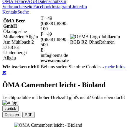
ÖMA France
AGB
Datenschutz
zur
Verbraucherseite
Facebook
Instagram
LinkedIn
Kontakt
Suche
T +49
ÖMA Beer
(0)8381-8890-
GmbH
100
Ökologische
F +49
Molkereien Allgäu
(0)8381-8890-
Am Mühlbach 2
500
D-88161
E
Lindenberg /
info@oema.de
Allgäu
www.oema.de
Wir tracken nicht!
Bei uns surfen Sie ohne Cookies -
mehr Infos
✖
ÖMA Camembert leicht - Bioland
Leichtprodukte mit hoher Drehzahl gibt's nicht? Gibt's eben doch!
zurück
Drucken
PDF