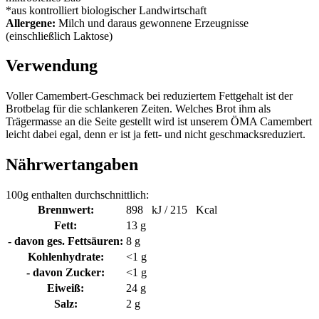
*aus kontrolliert biologischer Landwirtschaft
Allergene:
Milch und daraus gewonnene Erzeugnisse
(einschließlich Laktose)
Verwendung
Voller Camembert-Geschmack bei reduziertem Fettgehalt ist der
Brotbelag für die schlankeren Zeiten. Welches Brot ihm als
Trägermasse an die Seite gestellt wird ist unserem ÖMA Camembert
leicht dabei egal, denn er ist ja fett- und nicht geschmacksreduziert.
Nährwertangaben
100g enthalten durchschnittlich:
Brennwert:
898 kJ / 215 Kcal
Fett:
13 g
- davon ges. Fettsäuren:
8 g
Kohlenhydrate:
<1 g
- davon Zucker:
<1 g
Eiweiß:
24 g
Salz:
2 g