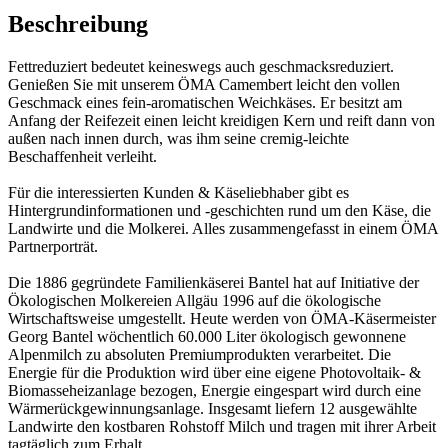
Beschreibung
Fettreduziert bedeutet keineswegs auch geschmacksreduziert.
Genießen Sie mit unserem ÖMA Camembert leicht den vollen
Geschmack eines fein-aromatischen Weichkäses. Er besitzt am
Anfang der Reifezeit einen leicht kreidigen Kern und reift dann von
außen nach innen durch, was ihm seine cremig-leichte
Beschaffenheit verleiht.
Für die interessierten Kunden & Käseliebhaber gibt es
Hintergrundinformationen und -geschichten rund um den Käse, die
Landwirte und die Molkerei. Alles zusammengefasst in einem ÖMA
Partnerporträt.
Die 1886 gegründete Familienkäserei Bantel hat auf Initiative der
Ökologischen Molkereien Allgäu 1996 auf die ökologische
Wirtschaftsweise umgestellt. Heute werden von ÖMA-Käsermeister
Georg Bantel wöchentlich 60.000 Liter ökologisch gewonnene
Alpenmilch zu absoluten Premiumprodukten verarbeitet. Die
Energie für die Produktion wird über eine eigene Photovoltaik- &
Biomasseheizanlage bezogen, Energie eingespart wird durch eine
Wärmerückgewinnungsanlage. Insgesamt liefern 12 ausgewählte
Landwirte den kostbaren Rohstoff Milch und tragen mit ihrer Arbeit
tagtäglich zum Erhalt