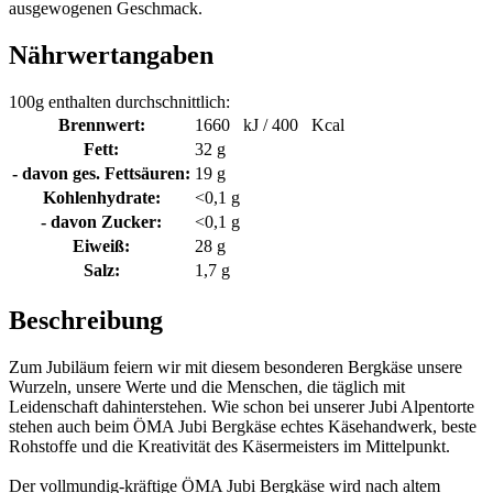
ausgewogenen Geschmack.
Nährwertangaben
100g enthalten durchschnittlich:
Brennwert:
1660 kJ / 400 Kcal
Fett:
32 g
- davon ges. Fettsäuren:
19 g
Kohlenhydrate:
<0,1 g
- davon Zucker:
<0,1 g
Eiweiß:
28 g
Salz:
1,7 g
Beschreibung
Zum Jubiläum feiern wir mit diesem besonderen Bergkäse unsere
Wurzeln, unsere Werte und die Menschen, die täglich mit
Leidenschaft dahinterstehen. Wie schon bei unserer Jubi Alpentorte
stehen auch beim ÖMA Jubi Bergkäse echtes Käsehandwerk, beste
Rohstoffe und die Kreativität des Käsermeisters im Mittelpunkt.
Der vollmundig-kräftige ÖMA Jubi Bergkäse wird nach altem