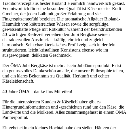
Traditionsrezept aus bester Bioland-Heumilch handwerklich gekäst.
Verantwortlich für seine besondere Qualität ist Käsermeister Rudi
Gmeiner, der jeden Laib mit großer Erfahrung und viel
Fingerspitzengefühl begleitet. Die aromatische Allgäuer Bioland-
Heumilch von kräuterreichen Wiesen sowie die sorgfältige,
gewissenhafte Pflege mit Rotkultur während der beeindruckenden
40-wöchigen Reifezeit verleihen dem Jubi Bergkäse seinen
charaktervollen Ausdruck – kräftig, ehrlich und zugleich
harmonisch. Sein charakteristisches Profil zeigt sich in der fein
strukturierten, leicht kristallinen Konsistenz ebenso wie im
ausgewogenen, delikaten Geschmack.
Der ÖMA Jubi Bergkäse ist mehr als ein Jubiläumsprodukt: Er ist
ein genussvolles Dankeschön an alle, die unsere Philosophie teilen,
und ein klares Bekenntnis zu Qualität, Herkunft und echter
Käseleidenschaft.
40 Jahre ÖMA – danke fürs Mitreifen!
Für die interessierten Kunden & Käseliebhaber gibt es
Hintergrundinformationen und -geschichten rund um den Käse, die
Landwirte und die Molkerei. Alles zusammengefasst in einem ÖMA
Partnerporträt.
Eingebettet in ein kleines Hochtal nahe den steilen Hängen der