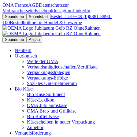
ÖMA France
AGB
Datenschutz
zur
Verbraucherseite
Facebook
Instagram
LinkedIn
Bestell-Liste
+49 (0)8381-8890-
Soundstop
Soundstart
100
Bestellhotline für Handel & Gewerbe
Soundstop
Allgäu
Neuheit!
Ökologisch
Werte der ÖMA
Verbandsmitgliedschaften/Zertifikate
Verpackungsstrategien
Verpackungs-Erfolge
Soziales Unternehmertum
Bio Käse
Bio Käse Sortiment
Käse-Lexikon
ÖMA Jubiläumskäse
ÖMA Brat- und Grillkäse
Bio Büffel-Käse
Käsescheiben in neuer Verpackung
Zubehör
Verkaufsförderung