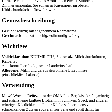
Hartkäse entfalten ihr volles Aroma nach etwa 1 Stunde bei
Zimmertemperatur. Sie sollten in Käsepapier im oberen
Kühlschrankfach aufbewahrt werden.
Genussbeschreibung
Geruch:
würzig mit angenehmem Rahmaroma
Geschmack:
delikat-milchig, vollmundig-würzig
Wichtiges
Volldeklaration:
KUHMILCH*, Speisesalz, Milchsäurekulturen,
Kälberlab
*aus kontrolliert biologischer Landwirtschaft
Allergene:
Milch und daraus gewonnene Erzeugnisse
(einschließlich Laktose)
Verwendung
Mit 40 Wochen Reifezeit ist der ÖMA Jubi Bergkäse kräftig-würzig
und ergänzt eine kräftige Brotzeit mit Schinken, Speck und anderen
würzigen Köstlichkeiten. In der Küche steht er intensiv
schmeckenden Zutaten souverän zur Seite und sorgt damit für