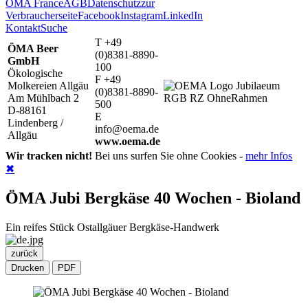
ÖMA France
AGB
Datenschutz
zur
Verbraucherseite
Facebook
Instagram
LinkedIn
Kontakt
Suche
T +49
ÖMA Beer
(0)8381-8890-
GmbH
100
Ökologische
F +49
Molkereien Allgäu
(0)8381-8890-
Am Mühlbach 2
500
D-88161
E
Lindenberg /
info@oema.de
Allgäu
www.oema.de
Wir tracken nicht!
Bei uns surfen Sie ohne Cookies -
mehr Infos
✖
ÖMA Jubi Bergkäse 40 Wochen - Bioland
Ein reifes Stück Ostallgäuer Bergkäse-Handwerk
zurück
Drucken
PDF