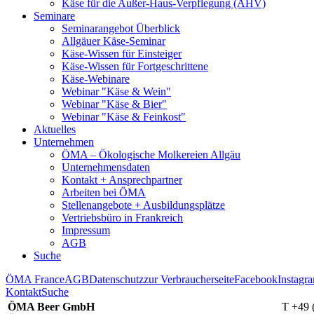
Käse für die Außer-Haus-Verpflegung (AHV)
Seminare
Seminarangebot Überblick
Allgäuer Käse-Seminar
Käse-Wissen für Einsteiger
Käse-Wissen für Fortgeschrittene
Käse-Webinare
Webinar "Käse & Wein"
Webinar "Käse & Bier"
Webinar "Käse & Feinkost"
Aktuelles
Unternehmen
ÖMA – Ökologische Molkereien Allgäu
Unternehmensdaten
Kontakt + Ansprechpartner
Arbeiten bei ÖMA
Stellenangebote + Ausbildungsplätze
Vertriebsbüro in Frankreich
Impressum
AGB
Suche
ÖMA France
AGB
Datenschutz
zur Verbraucherseite
Facebook
Instagr
Kontakt
Suche
ÖMA Beer GmbH
T +49 