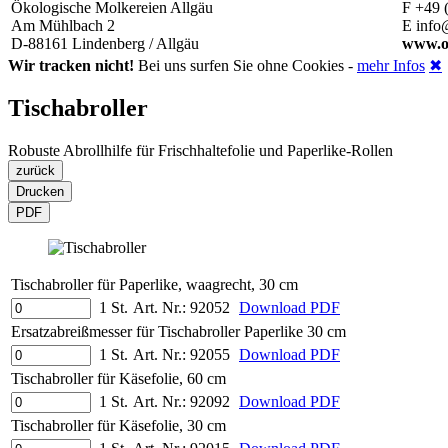
Ökologische Molkereien Allgäu
F +49 
Am Mühlbach 2
E info
D-88161 Lindenberg / Allgäu
www.o
Wir tracken nicht!
Bei uns surfen Sie ohne Cookies -
mehr Infos
✖
Tischabroller
Robuste Abrollhilfe für Frischhaltefolie und Paperlike-Rollen
zurück
Drucken
PDF
Tischabroller für Paperlike, waagrecht, 30 cm
1 St.
Art. Nr.:
92052
Download PDF
Ersatzabreißmesser für Tischabroller Paperlike 30 cm
1 St.
Art. Nr.:
92055
Download PDF
Tischabroller für Käsefolie, 60 cm
1 St.
Art. Nr.:
92092
Download PDF
Tischabroller für Käsefolie, 30 cm