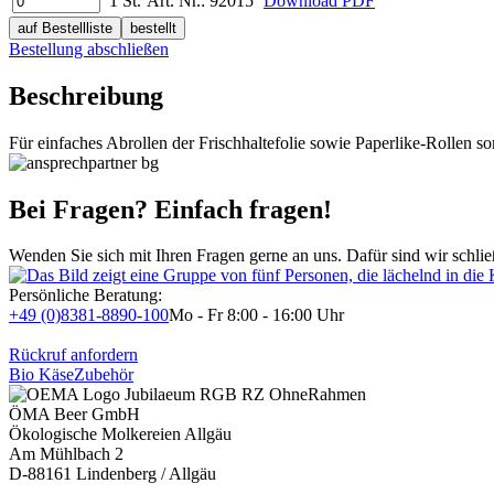
1 St.
Art. Nr.:
92015
Download PDF
auf Bestellliste
bestellt
Bestellung abschließen
Beschreibung
Für einfaches Abrollen der Frischhaltefolie sowie Paperlike-Rollen sor
Bei Fragen? Einfach fragen!
Wenden Sie sich mit Ihren Fragen gerne an uns. Dafür sind wir schlie
Persönliche Beratung:
+49 (0)8381-8890-100
Mo - Fr 8:00 - 16:00 Uhr
Rückruf anfordern
Bio Käse
Zubehör
ÖMA Beer GmbH
Ökologische Molkereien Allgäu
Am Mühlbach 2
D-88161 Lindenberg / Allgäu