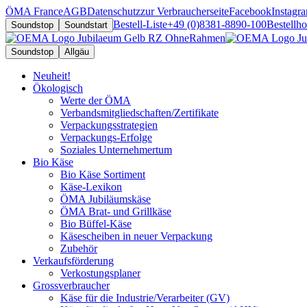
ÖMA France
AGB
Datenschutz
zur Verbraucherseite
Facebook
Instagr
Bestell-Liste
+49 (0)8381-8890-100
Bestellh
Soundstop
Soundstart
Soundstop
Allgäu
Neuheit!
Ökologisch
Werte der ÖMA
Verbandsmitgliedschaften/Zertifikate
Verpackungsstrategien
Verpackungs-Erfolge
Soziales Unternehmertum
Bio Käse
Bio Käse Sortiment
Käse-Lexikon
ÖMA Jubiläumskäse
ÖMA Brat- und Grillkäse
Bio Büffel-Käse
Käsescheiben in neuer Verpackung
Zubehör
Verkaufsförderung
Verkostungsplaner
Grossverbraucher
Käse für die Industrie/Verarbeiter (GV)