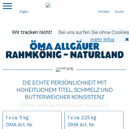
Kontakt
Suche
Allgäu
Wir tracken nicht!
Bei uns surfen Sie ohne Cookies
-
mehr Infos
✖
ÖMA Allgäuer
RahmKönig - Naturland
DIE ECHTE PERSÖNLICHKEIT MIT
HOHEITLICHEM TITEL, SCHMELZ UND
BUTTERWEICHER KONSISTENZ
1 x ca. 9 kg
1 x ca. 2,25 kg
ÖMA Art. Nr.
ÖMA Art. Nr.